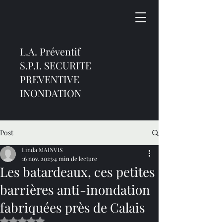
L.A. Préventif
S.P.I. SECURITE
PREVENTIVE
INONDATION
Post
Linda MAINVIS
16 nov. 2023
4 min de lecture
Les batardeaux, ces petites
barrières anti-inondation
fabriquées près de Calais
Noté NaN étoiles sur 5.