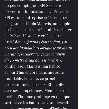
un peu compliqué  : 
SPI Sécurité 
Prévention Inondation - La Préventif
. 
SPI est une entreprise créée en 2021 
par Jason et Linda Mainvis, un couple 
du Calaisis, qui se préparait à racheter 
La Préventif, société créée par un 
Ardrésien. « 
Quand j’étais enfant, j’ai 
vécu des inondations lorsque je vivais au 
marais à Nortkerque. Je me souviens 
d’1,20 mètre d’eau dans le jardin
 », 
confie Jason Mainvis, qui habite 
aujourd’hui encore dans une zone 
inondable. Pour lui, ce projet 
professionnel a du sens. Et il colle 
avec ses compétences. Menuisier de 
métier, l’homme prolonge en quelque 
sorte avec les batardeaux son travail 
de découpe sur mesure et d’isolation.